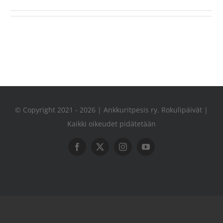
© Copyright 2021 - 2026 | Ankkuritpesis ry. Rokulipäivät |
Kaikki oikeudet pidätetään