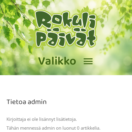
Skip
to
content
Valikko
ETUSIVU
Ohjelma, aikataulut ja esiintyjät
Tietoa
admin
2026
Torimyyjille
Kirjoittaja ei ole lisännyt lisätietoja.
Tähän mennessä admin on luonut 0 artikkelia.
Yhteystiedot