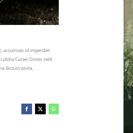
t, accumsan id imperdiet
 cubilia Curae; Donec velit
gna dictum porta.
Facebook
X
WhatsApp