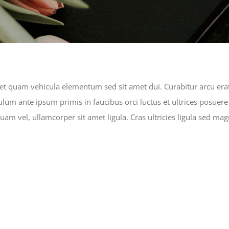
et quam vehicula elementum sed sit amet dui. Curabitur arcu era
bulum ante ipsum primis in faucibus orci luctus et ultrices posuere
uam vel, ullamcorper sit amet ligula. Cras ultricies ligula sed ma